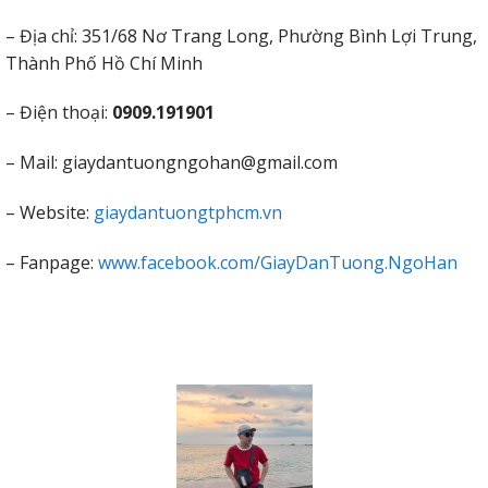
– Địa chỉ: 351/68 Nơ Trang Long, Phường Bình Lợi Trung,
Thành Phố Hồ Chí Minh
– Điện thoại:
0909.191901
– Mail: giaydantuongngohan@gmail.com
– Website:
giaydantuongtphcm.vn
– Fanpage:
www.facebook.com/GiayDanTuong.NgoHan