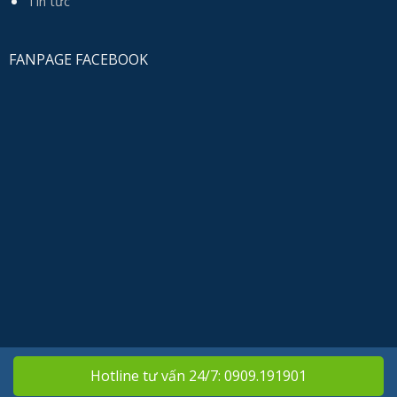
Tin tức
FANPAGE FACEBOOK
Hotline tư vấn 24/7: 0909.191901