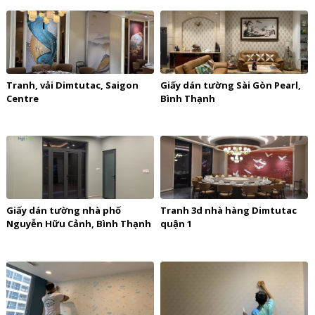
Tranh, vải Dimtutac, Saigon
Giấy dán tường Sài Gòn Pearl,
Centre
Bình Thạnh
Giấy dán tường nhà phố
Tranh 3d nhà hàng Dimtutac
Nguyễn Hữu Cảnh, Bình Thạnh
quận 1