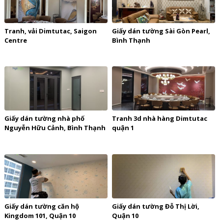
Tranh, vải Dimtutac, Saigon
Giấy dán tường Sài Gòn Pearl,
Centre
Bình Thạnh
Giấy dán tường nhà phố
Tranh 3d nhà hàng Dimtutac
Nguyễn Hữu Cảnh, Bình Thạnh
quận 1
Giấy dán tường căn hộ
Giấy dán tường Đỗ Thị Lời,
Kingdom 101, Quận 10
Quận 10