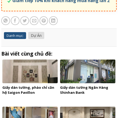
Giảm tiếp 10% khi khách hàng mua hàng lần 2
Dự Án
Danh mục:
Bài viết cùng chủ đề:
Giấy dán tường, phào chỉ căn
Giấy dán tường Ngân Hàng
hộ Saigon Pavillon
Shinhan Bank