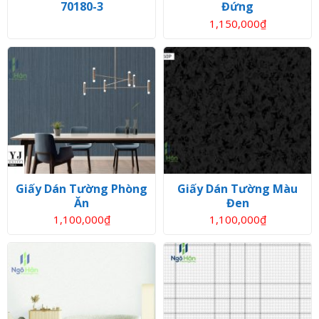
70180-3
Đứng
1,150,000
₫
Giấy Dán Tường Phòng
Giấy Dán Tường Màu
Ăn
Đen
1,100,000
₫
1,100,000
₫