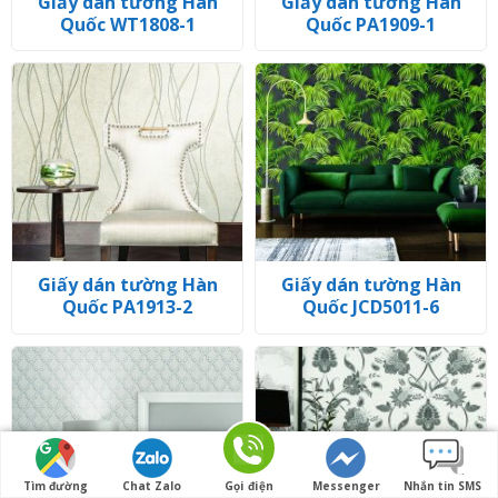
Giấy dán tường Hàn
Giấy dán tường Hàn
Quốc WT1808-1
Quốc PA1909-1
Giấy dán tường Hàn
Giấy dán tường Hàn
Quốc PA1913-2
Quốc JCD5011-6
Tìm đường
Chat Zalo
Gọi điện
Messenger
Nhắn tin SMS