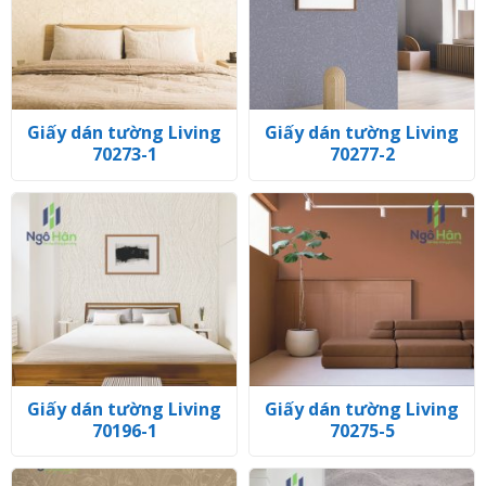
Giấy dán tường Living
Giấy dán tường Living
70273-1
70277-2
Giấy dán tường Living
Giấy dán tường Living
70196-1
70275-5