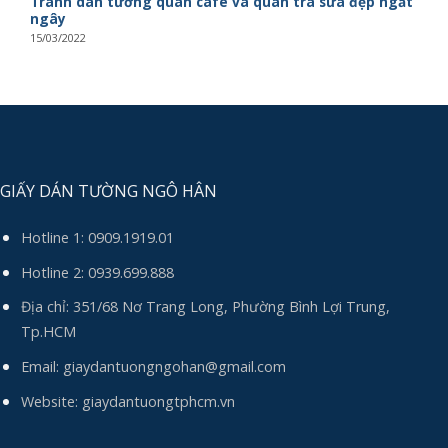
Tranh dán tường quán cafe và quán trà sữa đẹp ngất
ngây
15/03/2022
GIẤY DÁN TƯỜNG NGÔ HÂN
Hotline 1:
0909.1919.01
Hotline 2:
0939.699.888
Địa chỉ: 351/68 Nơ Trang Long, Phường Bình Lợi Trung,
Tp.HCM
Email:
giaydantuongngohan@gmail.com
Website: giaydantuongtphcm.vn