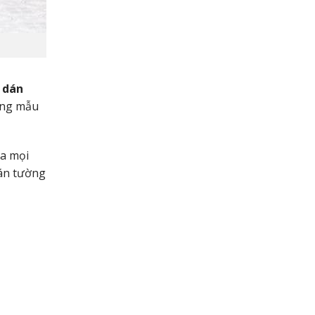
 dán
từng mẫu
ủa mọi
dán tường