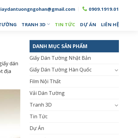
giaydantuongngohan@gmail.com
0909.1919.01
 TƯỜNG
TRANH 3D
TIN TỨC
DỰ ÁN
LIÊN HỆ
DANH MỤC SẢN PHẨM
Giấy Dán Tường Nhật Bản
giấy dán
Giấy Dán Tường Hàn Quốc
t địa
Film Nội Thất
Vải Dán Tường
Tranh 3D
Tin Tức
Dự Án