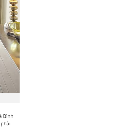
ả Bình
 phải