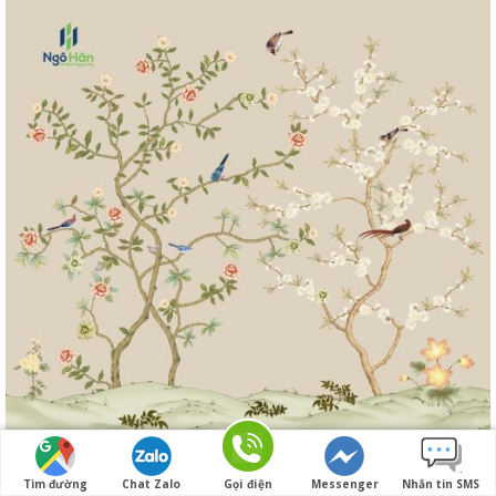
Tranh dán tường indochine 10531
Tìm đường
Chat Zalo
Gọi điện
Messenger
Nhắn tin SMS