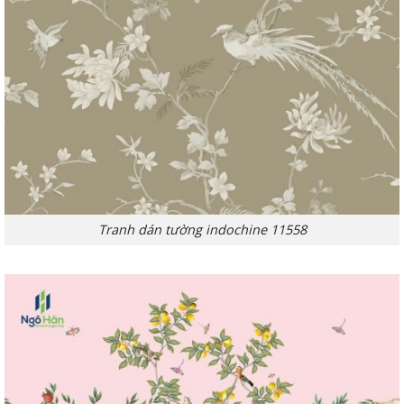
Tranh dán tường indochine 11558