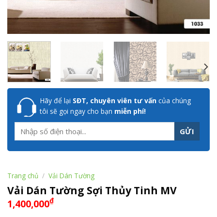
Hãy để lại
SĐT, chuyên viên tư vấn
của chúng
tôi sẽ gọi ngay cho bạn
miễn phí!
Trang chủ
/
Vải Dán Tường
Vải Dán Tường Sợi Thủy Tinh MV
₫
1,400,000