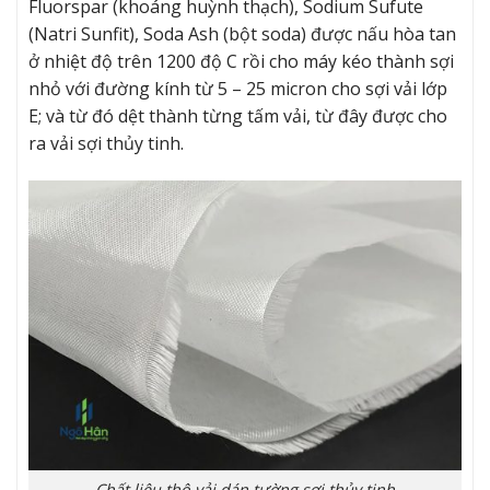
Fluorspar (khoáng huỳnh thạch), Sodium Sufute
(Natri Sunfit), Soda Ash (bột soda) được nấu hòa tan
ở nhiệt độ trên 1200 độ C rồi cho máy kéo thành sợi
nhỏ với đường kính từ 5 – 25 micron cho sợi vải lớp
E; và từ đó dệt thành từng tấm vải, từ đây được cho
ra vải sợi thủy tinh.
Chất liệu thô vải dán tường sợi thủy tinh