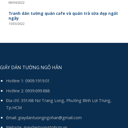
08/04/2022
Tranh dán tường quán cafe và quán trà sữa đẹp ngất
ngây
15/03/2022
GIẤY DÁN TƯỜNG NGÔ HÂN
Hotline 1:
0909.1919.01
Hotline 2:
0939.699.888
Địa chỉ: 351/68 Nơ Trang Long, Phường Bình Lợi Trung,
Tp.HCM
Email:
giaydantuongngohan@gmail.com
Website: giaydantuongtphcm.vn