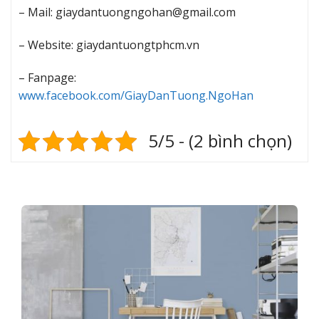
– Mail: giaydantuongngohan@gmail.com
– Website: giaydantuongtphcm.vn
– Fanpage:
www.facebook.com/GiayDanTuong.NgoHan
5/5 - (2 bình chọn)